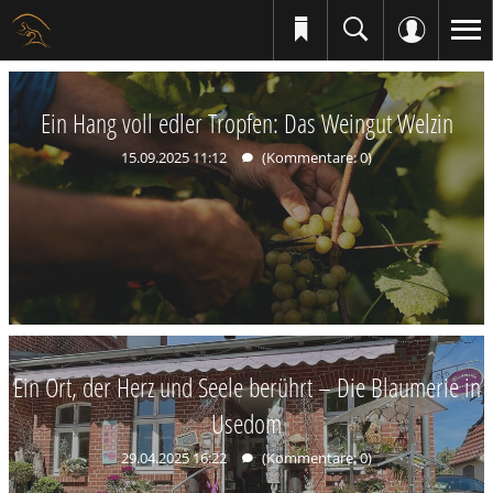
Ein Hang voll edler Tropfen: Das Weingut Welzin
15.09.2025 11:12
(Kommentare: 0)
Ein Ort, der Herz und Seele berührt – Die Blaumerie in
Usedom
29.04.2025 16:22
(Kommentare: 0)