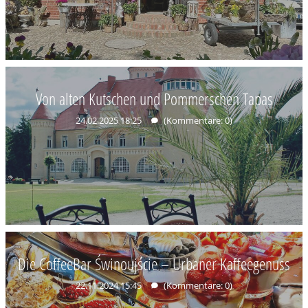
Von alten Kutschen und Pommerschen Tapas
24.02.2025 18:25
(Kommentare: 0)
Die CoffeeBar Świnoujście – Urbaner Kaffeegenuss
22.11.2024 15:45
(Kommentare: 0)