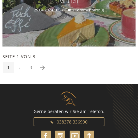
Grünen
29.04.2024 16:27
(Kommentare: 0)
SEITE 1 VON 3
1
2
3
Gerne beraten wir Sie am Telefon.
038378 336990