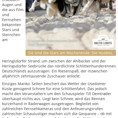
Augen und
die aus Film-
und
Fernsehen
bekannten
Stars und
Sternchen
am
Sie sind die Stars am Wochenende: Die Huskies.
Heringsdorfer Strand, um zwischen der Ahlbecker und der
Heringsdorfer Seebrücke das nördlichste Schlittenhunderennen
Deutschlands auszutragen. Ein Riesenspaß, der inzwischen
alljährlich zehntausende Zuschauer anlockt.
Einziges Manko: Selten beschert das Wetter der Usedomer
Küste genügend Schnee für eine Schlittenfahrt. Das jedoch
macht den Veranstaltern um den Schauspieler Till Demtrøder
überhaupt nichts aus. Liegt kein Schnee, wird das Rennen
kurzerhand in Räderwagen ausgetragen. Begleitet von
zahlreichen Fernsehkameras und den Anfeuerungsrufen
zahlreicher Schaulustiger machen sich die Gespanne – ob mit