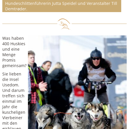
Hundeschlittenführerin Jutta Speidel und Veranstalter Till
Demtrøder.
Was haben
400 Huskies
und eine
Menge
Promis
gemeinsam?
Sie lieben
die Insel
Usedom.
Und darum
treffen sich
einmal im
Jahr die
kuscheligen
Vierbeiner
mit den
eisblauen