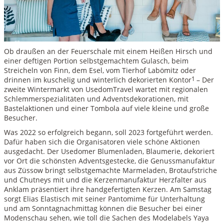
Ob draußen an der Feuerschale mit einem Heißen Hirsch und
einer deftigen Portion selbstgemachtem Gulasch, beim
Streicheln von Finn, dem Esel, vom Tierhof Labömitz oder
drinnen im kuschelig und winterlich dekorierten Kontor
1
– Der
zweite Wintermarkt von UsedomTravel wartet mit regionalen
Schlemmerspezialitäten und Adventsdekorationen, mit
Bastelaktionen und einer Tombola auf viele kleine und große
Besucher.
Was 2022 so erfolgreich begann, soll 2023 fortgeführt werden.
Dafür haben sich die Organisatoren viele schöne Aktionen
ausgedacht. Der Usedomer Blumenladen, Blaumerie, dekoriert
vor Ort die schönsten Adventsgestecke, die Genussmanufaktur
aus Züssow bringt selbstgemachte Marmeladen, Brotaufstriche
und Chutneys mit und die Kerzenmanufaktur Herzfalter aus
Anklam präsentiert ihre handgefertigten Kerzen. Am Samstag
sorgt Elias Elastisch mit seiner Pantomime für Unterhaltung
und am Sonntagnachmittag können die Besucher bei einer
Modenschau sehen, wie toll die Sachen des Modelabels Yaya